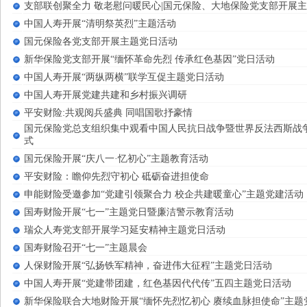
支部联创聚全力 敬老慰问暖民心|国元保险、大地保险党支部开展
中国人寿开展“清明祭英烈”主题活动
国元保险各党支部开展主题党日活动
新华保险党支部开展“缅怀革命先烈 传承红色基因”党日活动
中国人寿开展“两纵两横”联学互促主题党日活动
中国人寿开展党建共建和乡村振兴调研
平安财险:共观阅兵盛典 同唱国歌抒豪情
国元保险党总支组织集中观看中国人民抗日战争暨世界反法西斯战争
式
国元保险开展“庆八一·忆初心”主题教育活动
平安财险：瞻仰先烈守初心 砥砺奋进担使命
申能财险受邀参加“党建引领聚合力 校企共建暖童心”主题党建活动
国寿财险开展“七一”主题党日暨廉洁警示教育活动
瑞众人寿党支部开展学习延安精神主题党日活动
国寿财险召开“七一”主题晨会
人保财险开展“弘扬铁军精神，奋进伟大征程”主题党日活动
中国人寿开展“党建带团建，红色基因代代传”五四主题党日活动
新华保险联合大地财险开展“缅怀先烈忆初心 赓续血脉担使命”主题