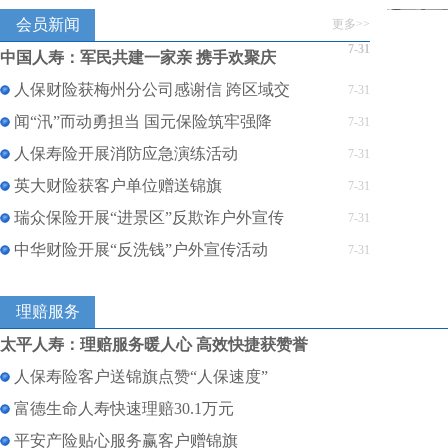
会员新闻
更多>>
7-31
中国人寿：军民共建一家亲 携手欢聚庆
人保财险获梅州分公司感谢信 跨区域交
7-31
闻“汛”而动勇担当 国元保险筑牢强降
7-31
人保寿险开展消防应急演练活动
7-31
英大财险获客户单位赠送锦旗
7-31
瑞众保险开展“进景区”反欺诈户外宣传
7-31
中华财险开展“反洗钱”户外宣传活动
7-31
理赔服务
太平人寿：理赔服务暖人心 高效快捷获赞誉
人保寿险客户送锦旗点赞“人保速度”
富德生命人寿快速理赔30.1万元
平安产险贴心服务赢客户赠锦旗